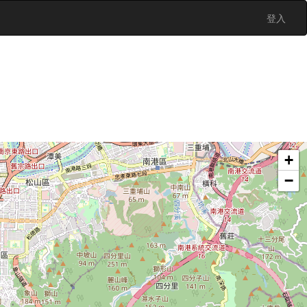
登入
+
−