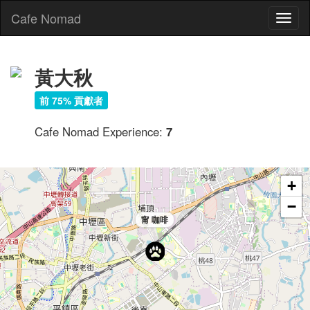
Cafe Nomad
Toggl
naviga
黃大秋
前 75% 貢獻者
Cafe Nomad Experience:
7
+
−
甯 咖啡