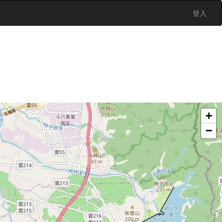
登入
+
−