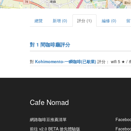
總覽
新增 (0)
評分 (1)
編修 (0)
留
對 1 間咖啡廳評分
對
Kohimomento-一瞬咖啡(已歇業)
評分： wifi 5 ★ /
Cafe Nomad
網路咖啡豆推薦清單
Facebo
前往 v2.0 BETA 搶先體驗版
Faceb