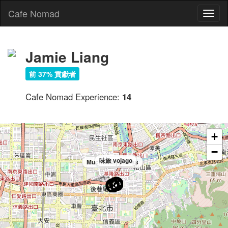
Cafe Nomad
Toggl
naviga
Jamie Liang
前 37% 貢獻者
Cafe Nomad Experience:
14
+
−
味旅 vojago
Mucho Happiness