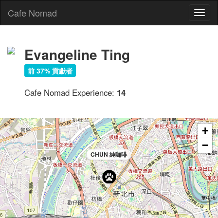
Cafe Nomad
Toggl
naviga
Evangeline Ting
前 37% 貢獻者
Cafe Nomad Experience:
14
+
−
CHUN 純咖啡