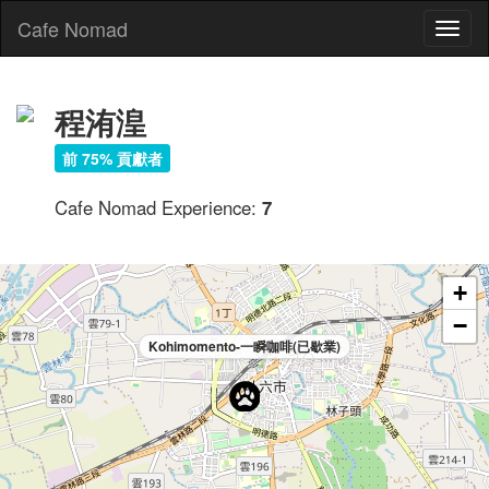
Cafe Nomad
Toggl
naviga
程洧湟
前 75% 貢獻者
Cafe Nomad Experience:
7
+
−
Kohimomento-一瞬咖啡(已歇業)