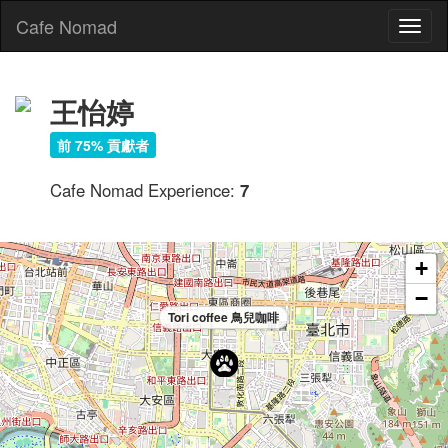
Cafe Nomad
Toggl
naviga
王怡婷
前 75% 貢獻者
Cafe Nomad Experience:
7
+
−
Tori coffee 鳥兒咖啡