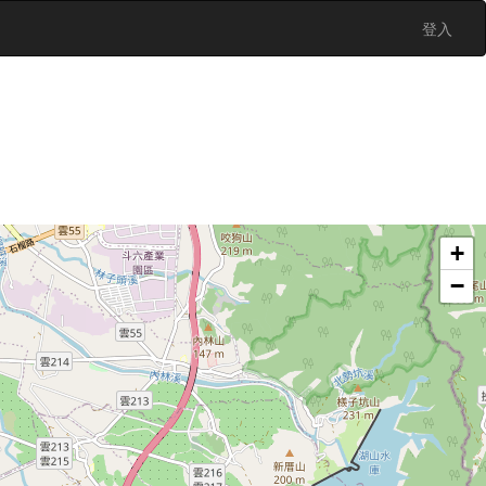
登入
+
−