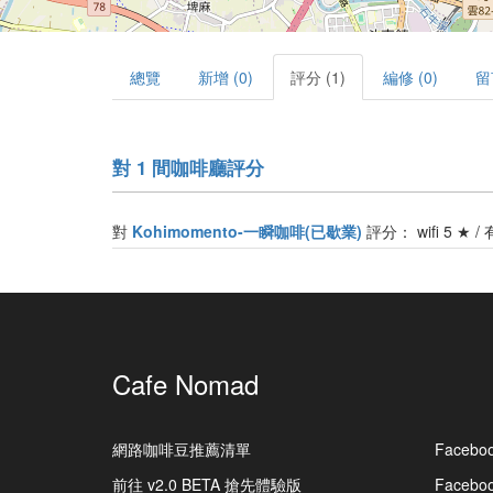
總覽
新增 (0)
評分 (1)
編修 (0)
留
對 1 間咖啡廳評分
對
Kohimomento-一瞬咖啡(已歇業)
評分： wifi 5 ★ /
Cafe Nomad
網路咖啡豆推薦清單
Facebo
前往 v2.0 BETA 搶先體驗版
Faceb