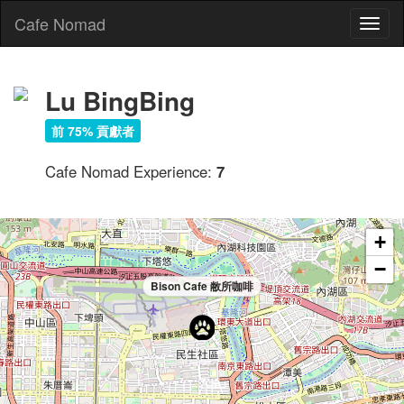
Cafe Nomad
Toggl
naviga
Lu BingBing
前 75% 貢獻者
Cafe Nomad Experience:
7
+
−
Bison Cafe 敝所咖啡