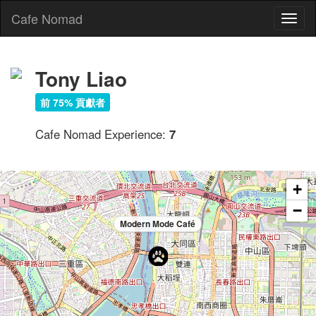
Cafe Nomad
Toggl
naviga
Tony Liao
前 75% 貢獻者
Cafe Nomad Experience:
7
+
−
Modern Mode Café