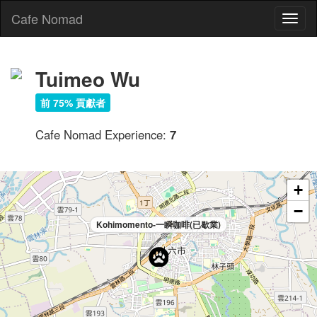
Cafe Nomad
Toggl
naviga
Tuimeo Wu
前 75% 貢獻者
Cafe Nomad Experience:
7
+
−
Kohimomento-一瞬咖啡(已歇業)