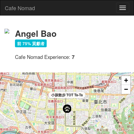
Cafe Nomad
Toggl
naviga
Angel Bao
前 75% 貢獻者
Cafe Nomad Experience:
7
+
−
小孩散步 TOT Ta-Ta