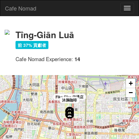
Cafe Nomad
Toggl
naviga
Tîng-Giān Luā
前 37% 貢獻者
Cafe Nomad Experience:
14
+
−
Fika Fika 伊通店
沐鴉咖啡