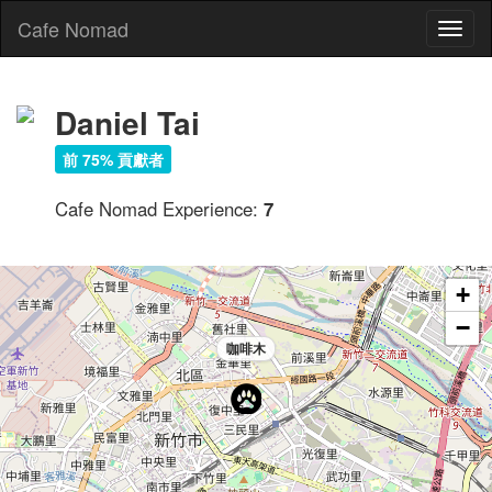
Cafe Nomad
Toggl
naviga
Daniel Tai
前 75% 貢獻者
Cafe Nomad Experience:
7
+
−
咖啡木