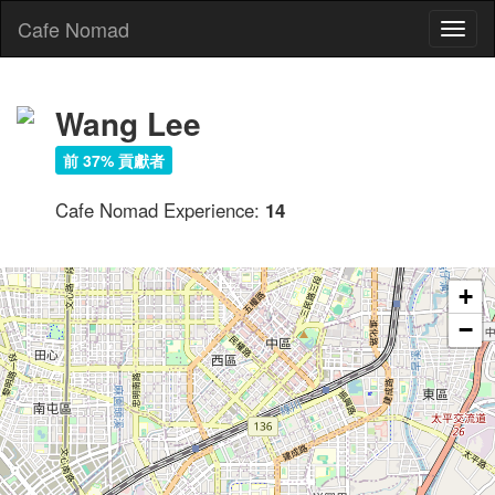
Cafe Nomad
Toggl
naviga
Wang Lee
前 37% 貢獻者
天味咖啡道 tenway cafe
Cafe Nomad Experience:
14
+
−