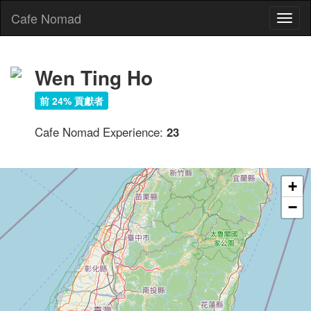
Cafe Nomad
Toggl
naviga
Wen Ting Ho
前 24% 貢獻者
Cafe Nomad Experience:
23
+
−