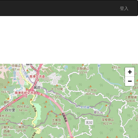
登入
+
−