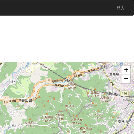
登入
+
−