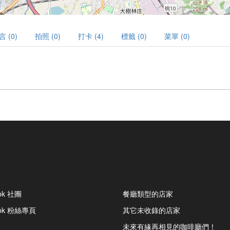
言 (0)
拍照 (0)
打卡 (4)
標籤 (0)
菜單 (0)
ok 社團
餐廳類型的店家
ook 粉絲專頁
其它未收錄的店家
未來有緣再相見的咖啡廳們！