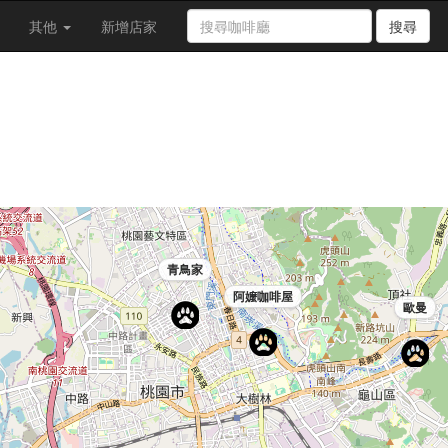
其他
新增店家
搜尋
青鳥家
阿嬤咖啡屋
歐曼