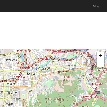
登入
+
−