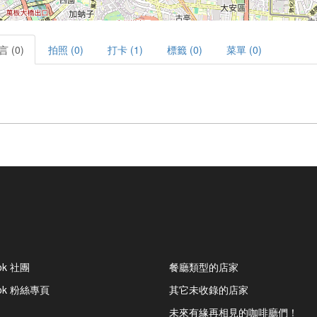
言 (0)
拍照 (0)
打卡 (1)
標籤 (0)
菜單 (0)
ok 社團
餐廳類型的店家
ook 粉絲專頁
其它未收錄的店家
未來有緣再相見的咖啡廳們！