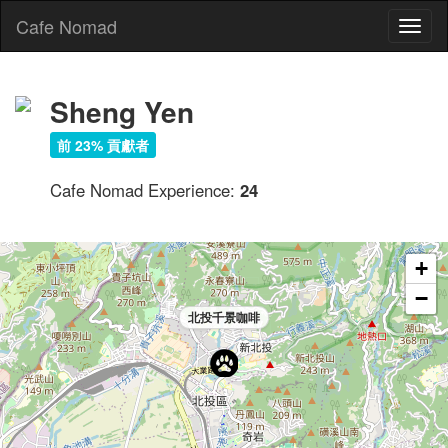
Cafe Nomad
Toggl
naviga
Sheng Yen
前 23% 貢獻者
Cafe Nomad Experience:
24
+
−
北投千景咖啡