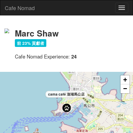
Cafe Nomad
Toggl
naviga
Marc Shaw
前 23% 貢獻者
Cafe Nomad Experience:
24
+
−
cama café 澎湖馬公店