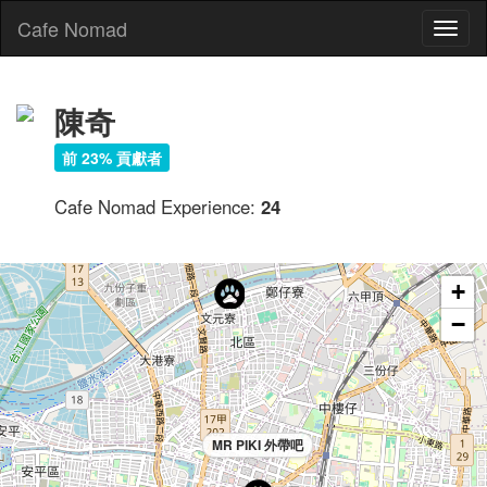
Cafe Nomad
Toggl
naviga
陳奇
前 23% 貢獻者
Cafe Nomad Experience:
24
MR PIKI Cafe'
+
−
MR PIKI 外帶吧