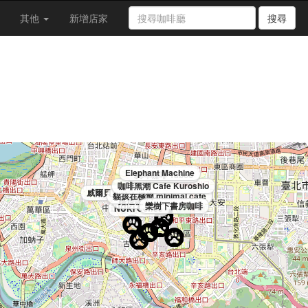
其他
新增店家
搜尋
Middle Name coffee & space
Elephant Machine
鴉埠咖啡 Yaboo
咖啡黑潮 Cafe Kuroshio
威爾貝克手烘咖啡古亭店
貓孩在極簡 minimal cafe
路燈咖啡 師大店
欒樹下書房咖啡
NUKI Coffee