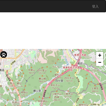
登入
巢 nido
+
−