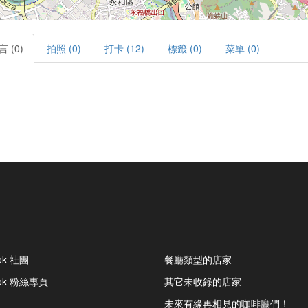
言 (0)
拍照 (0)
打卡 (12)
標籤 (0)
菜單 (0)
ok 社團
餐廳類型的店家
ook 粉絲專頁
其它未收錄的店家
未來有緣再相見的咖啡廳們！