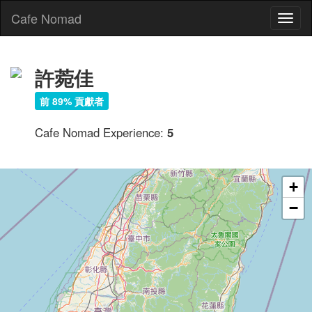
Cafe Nomad
Toggl
naviga
許菀佳
前 89% 貢獻者
Cafe Nomad Experience:
5
+
−