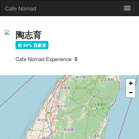
Cafe Nomad
Toggl
naviga
陶志育
前 89% 貢獻者
Cafe Nomad Experience:
5
+
−