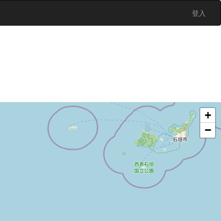
登入
+
−