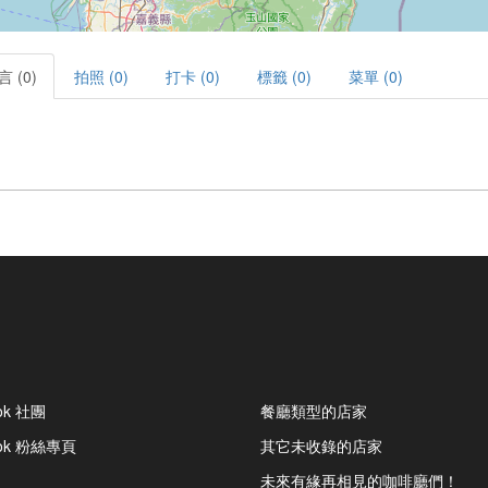
言 (0)
拍照 (0)
打卡 (0)
標籤 (0)
菜單 (0)
ok 社團
餐廳類型的店家
ook 粉絲專頁
其它未收錄的店家
未來有緣再相見的咖啡廳們！