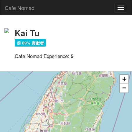
Cafe Nomad
Toggl
naviga
Kai Tu
前 89% 貢獻者
Cafe Nomad Experience:
5
+
−