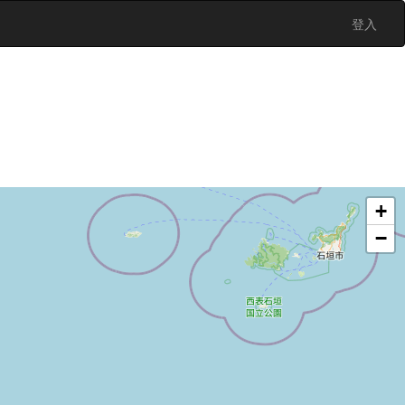
登入
+
−