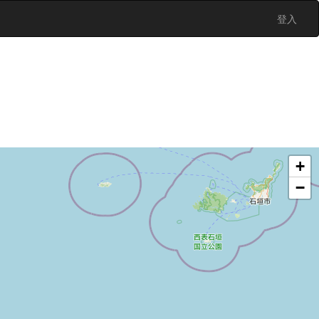
登入
+
−