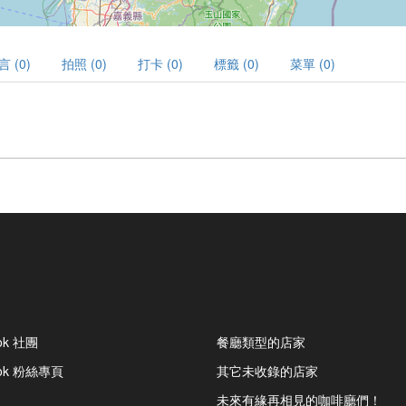
言 (0)
拍照 (0)
打卡 (0)
標籤 (0)
菜單 (0)
ok 社團
餐廳類型的店家
ook 粉絲專頁
其它未收錄的店家
未來有緣再相見的咖啡廳們！