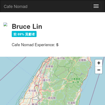
Cafe Nomad
Toggl
naviga
Bruce Lin
前 89% 貢獻者
Cafe Nomad Experience:
5
+
−