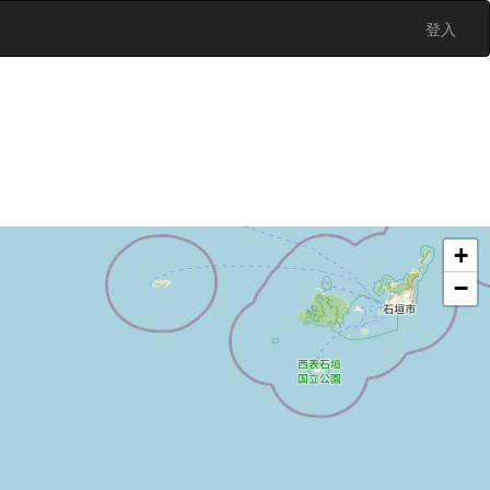
登入
+
−