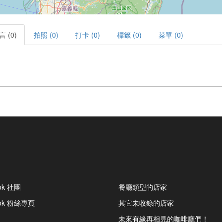
言 (0)
拍照 (0)
打卡 (0)
標籤 (0)
菜單 (0)
ok 社團
餐廳類型的店家
ook 粉絲專頁
其它未收錄的店家
未來有緣再相見的咖啡廳們！