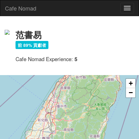
Cafe Nomad
Toggl
naviga
范書易
前 89% 貢獻者
Cafe Nomad Experience:
5
+
−