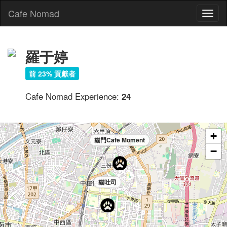
Cafe Nomad
Toggl
naviga
羅于婷
前 23% 貢獻者
Cafe Nomad Experience:
24
+
貓門Cafe Moment
−
貓吐司