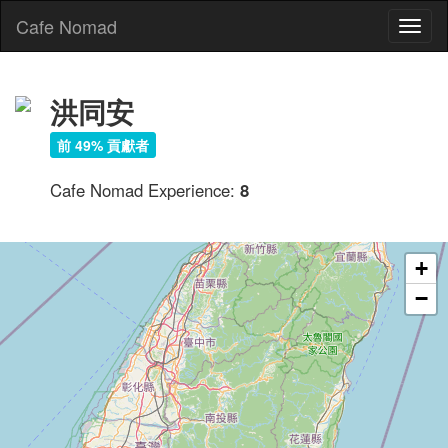
Cafe Nomad
Toggl
naviga
洪同安
前 49% 貢獻者
Cafe Nomad Experience:
8
+
−