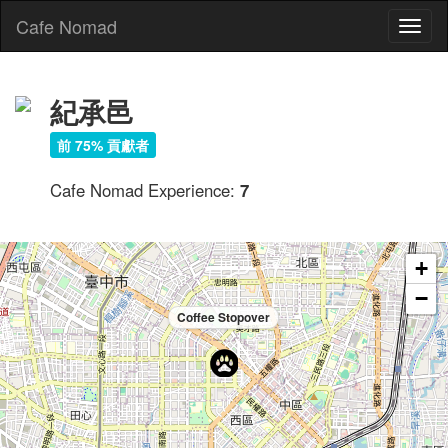
Cafe Nomad
Toggl
naviga
紀承邑
前 75% 貢獻者
Cafe Nomad Experience:
7
+
−
Coffee Stopover