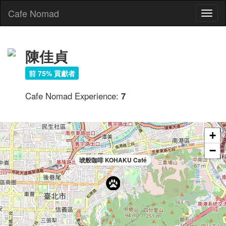
Cafe Nomad
Toggl
naviga
陳佳貞
前 75% 貢獻者
Cafe Nomad Experience:
7
+
−
琥般咖啡 KOHAKU Café