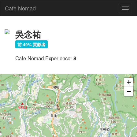
Cafe Nomad
Toggl
naviga
吳念祐
前 49% 貢獻者
Cafe Nomad Experience:
8
+
−