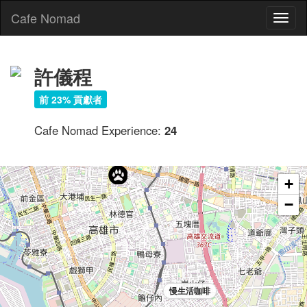
Cafe Nomad
Toggl
naviga
許儀程
前 23% 貢獻者
Cafe Nomad Experience:
24
三餘書店 TaKaoBooks
+
−
慢生活咖啡