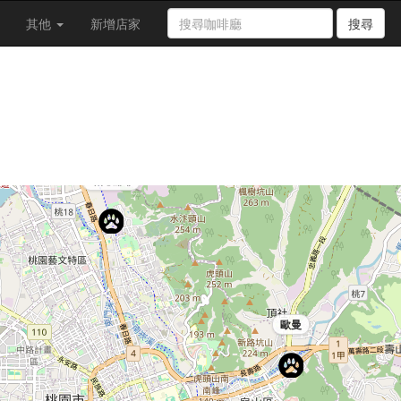
其他
新增店家
搜尋
曙光咖啡
歐曼