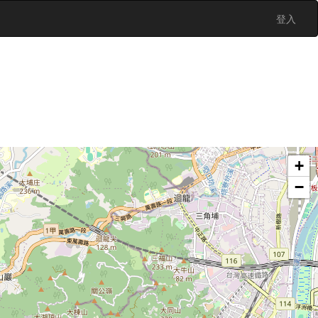
登入
+
−