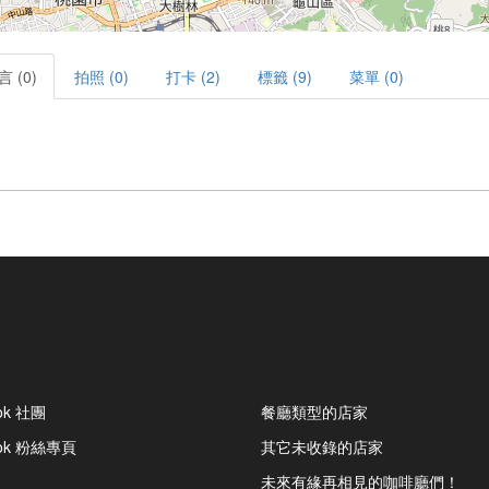
言 (0)
拍照 (0)
打卡 (2)
標籤 (9)
菜單 (0)
ok 社團
餐廳類型的店家
ook 粉絲專頁
其它未收錄的店家
未來有緣再相見的咖啡廳們！