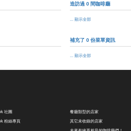
造訪過 0 間咖啡廳
... 顯示全部
補充了 0 份菜單資訊
... 顯示全部
ok 社團
餐廳類型的店家
ook 粉絲專頁
其它未收錄的店家
未來有緣再相見的咖啡廳們！