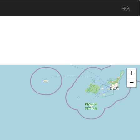
登入
+
−