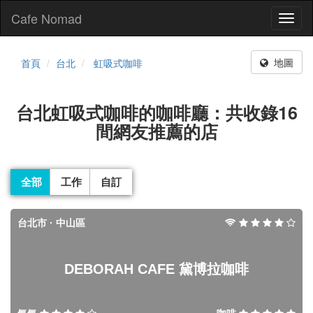
Cafe Nomad
Toggl
naviga
地圖
首頁
台北
虹吸式咖啡
台北虹吸式咖啡的咖啡廳：共收錄16
間網友推薦的店
全部
工作
自訂
台北市 · 中山區
DEBORAH CAFE 黛博拉咖啡