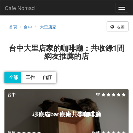
Cafe Nomad
Toggl
naviga
地圖
首頁
台中
大里店家
台中大里店家的咖啡廳：共收錄1間
網友推薦的店
全部
工作
自訂
台中
聊療貓bar療癒共學咖啡廳