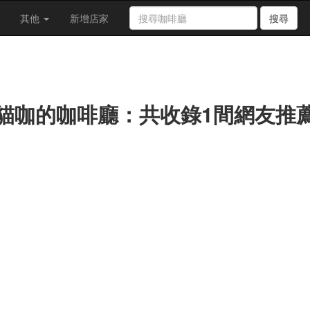
其他
新增店家
搜尋
貓咖的咖啡廳：共收錄1間網友推