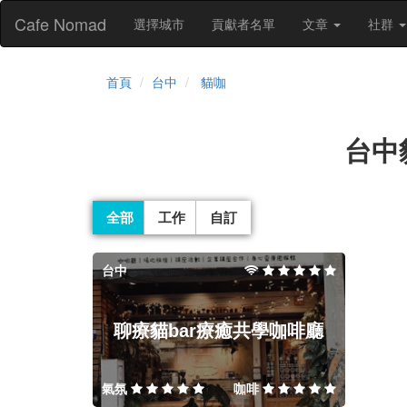
Cafe Nomad
選擇城市
貢獻者名單
文章
社群
首頁
台中
貓咖
台中
全部
工作
自訂
台中
聊療貓bar療癒共學咖啡廳
氣氛
咖啡