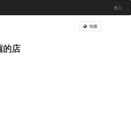
登入
地圖
薦的店