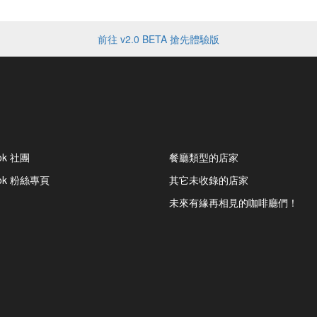
前往 v2.0 BETA 搶先體驗版
ok 社團
餐廳類型的店家
ook 粉絲專頁
其它未收錄的店家
未來有緣再相見的咖啡廳們！