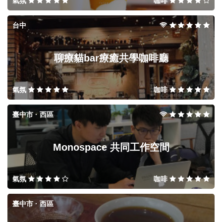
氣氛
咖啡
台中
聊療貓bar療癒共學咖啡廳
氣氛
咖啡
臺中市 · 西區
Monospace 共同工作空間
氣氛
咖啡
臺中市 · 西區