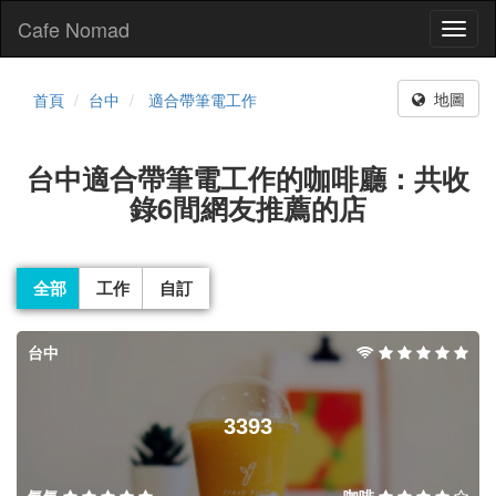
Cafe Nomad
Toggl
naviga
地圖
首頁
台中
適合帶筆電工作
台中適合帶筆電工作的咖啡廳：共收
錄6間網友推薦的店
全部
工作
自訂
台中
3393