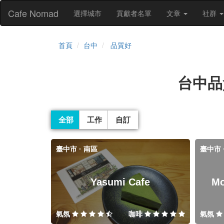
Cafe Nomad
選擇城市
貢獻者名單
文章
社群
首頁
台中
品質好
台中品
全部
工作
自訂
臺中市 · 南區
臺中市 
Yasumi Cafe
M
氣氛
咖啡
氣氛