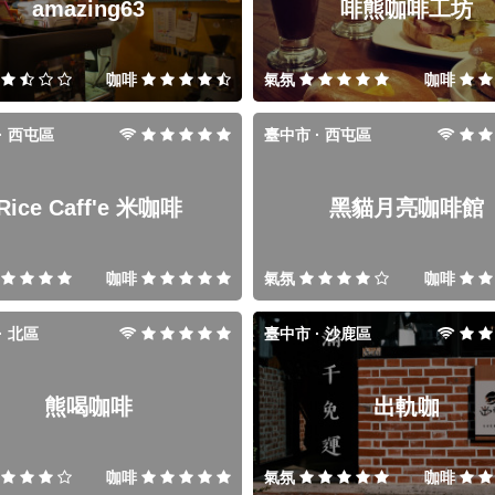
amazing63
啡熊咖啡工坊
咖啡
氣氛
咖啡
· 西屯區
臺中市 · 西屯區
Rice Caff'e 米咖啡
黑貓月亮咖啡館
咖啡
氣氛
咖啡
· 北區
臺中市 · 沙鹿區
熊喝咖啡
出軌咖
咖啡
氣氛
咖啡