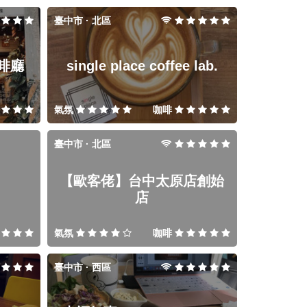
臺中市 · 北區
啡廳
single place coffee lab.
氣氛
咖啡
臺中市 · 北區
【歐客佬】台中太原店創始
店
氣氛
咖啡
臺中市 · 西區