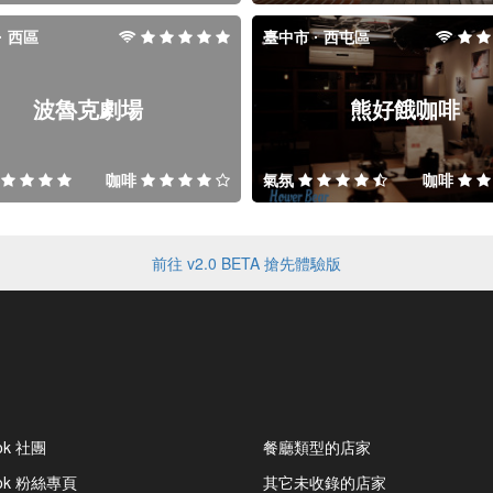
· 西區
臺中市 · 西屯區
波魯克劇場
熊好餓咖啡
咖啡
氣氛
咖啡
前往 v2.0 BETA 搶先體驗版
ok 社團
餐廳類型的店家
ook 粉絲專頁
其它未收錄的店家