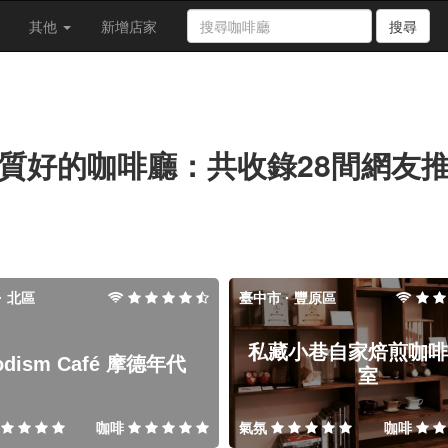
其他
新增店家
搜尋
質好的咖啡廳：共收錄28間網友
· 北區
臺中市 · 豐原區
私藏小巷自家焙煎咖啡
odism Café 摩德年代
室
咖啡
氣氛
咖啡