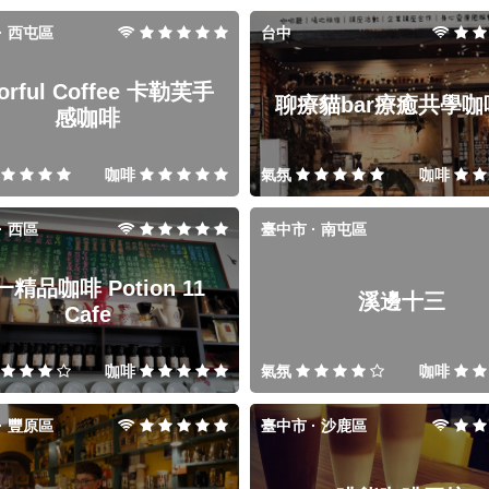
· 西屯區
台中
orful Coffee 卡勒芙手
聊療貓bar療癒共學咖
感咖啡
咖啡
氣氛
咖啡
· 西區
臺中市 · 南屯區
精品咖啡 Potion 11
溪邊十三
Cafe
咖啡
氣氛
咖啡
· 豐原區
臺中市 · 沙鹿區