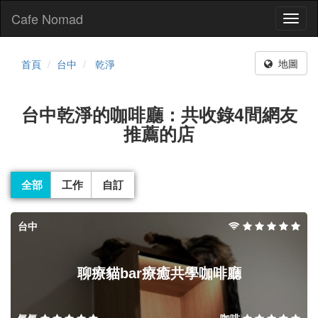
Cafe Nomad
Toggl
naviga
地圖
首頁
台中
乾淨
台中乾淨的咖啡廳：共收錄4間網友
推薦的店
全部
工作
自訂
台中
聊療貓bar療癒共學咖啡廳