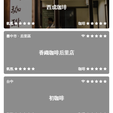
西成珈琲
氣氛
咖啡
臺中市 · 后里區
香織咖啡后里店
氣氛
咖啡
台中
初咖啡