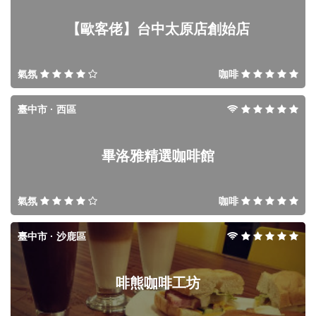
【歐客佬】台中太原店創始店
氣氛
咖啡
臺中市 · 西區
畢洛雅精選咖啡館
氣氛
咖啡
臺中市 · 沙鹿區
啡熊咖啡工坊