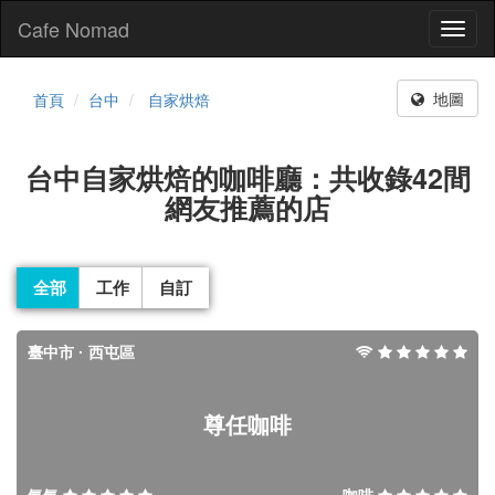
Cafe Nomad
Toggl
naviga
地圖
首頁
台中
自家烘焙
台中自家烘焙的咖啡廳：共收錄42間
網友推薦的店
全部
工作
自訂
臺中市 · 西屯區
尊任咖啡