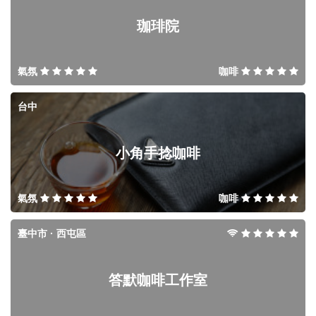
珈琲院
氣氛
咖啡
台中
小角手捻咖啡
氣氛
咖啡
臺中市 · 西屯區
答默咖啡工作室