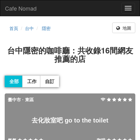
Cafe Nomad
Toggl
naviga
地圖
首頁
台中
隱密
台中隱密的咖啡廳：共收錄16間網友
推薦的店
全部
工作
自訂
臺中市 · 東區
去化妝室吧 go to the toilet