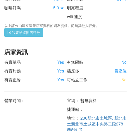
咖啡好喝
5.0 ★
明亮程度
wifi 速度
以上評分由建立這筆店家資料的網友提供。尚無其他人評分。
我要給這間店評分
店家資訊
有賣單品
Yes
有無限時
No
有賣甜點
Yes
插座多
看座位
有賣正餐
Yes
可站立工作
No
營業時間：
官網： 暫無資料
捷運站：
地址：
236新北市土城區, 新北巿
土新北市土城區中央路二段278
巷8號