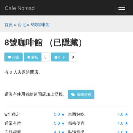
Cafe Nomad
Toggl
naviga
首頁
»
台北
»
8號咖啡館
8號咖啡館
（已隱藏）
想去
愛店
0
打卡
0
有 0 人去過這間店。
還沒有使用者給這間店加上標籤。
編輯標籤
wifi 穩定
5.0 ★
東西好吃
4.0 ★
通常有位
5.0 ★
價格便宜
4.0 ★
安靜程度
4.0 ★
裝潢音樂
4.0 ★