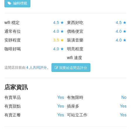
編輯標籤
wifi 穩定
4.5 ★
東西好吃
4.5 ★
通常有位
4.0 ★
價格便宜
4.0 ★
安靜程度
3.5 ★
裝潢音樂
4.0 ★
咖啡好喝
4.0 ★
明亮程度
wifi 速度
這間店目前由
4 人共同評分。
我要給這間店評分
店家資訊
有賣單品
Yes
有無限時
No
有賣甜點
Yes
插座多
Yes
有賣正餐
Yes
可站立工作
Yes