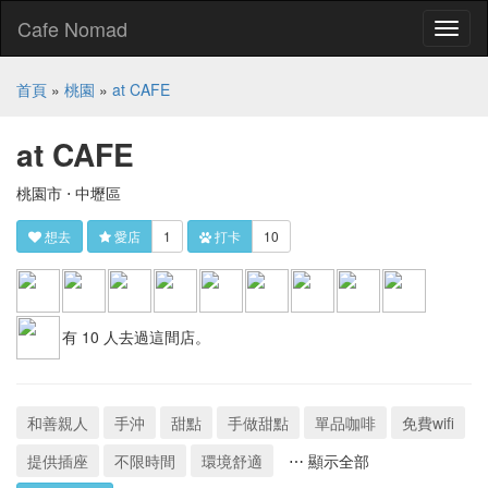
Cafe Nomad
Toggl
naviga
首頁
»
桃園
»
at CAFE
at CAFE
桃園市 ⋅ 中壢區
想去
愛店
1
打卡
10
有 10 人去過這間店。
和善親人
手沖
甜點
手做甜點
單品咖啡
免費wifi
提供插座
不限時間
環境舒適
⋯ 顯示全部